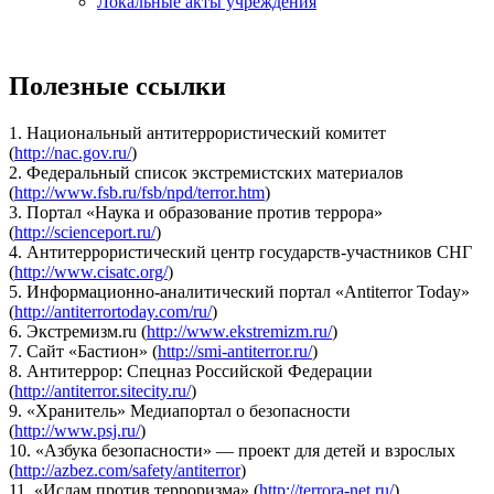
Локальные акты учреждения
Полезные ссылки
1. Национальный антитеррористический комитет
(
http://nac.gov.ru/
)
2. Федеральный список экстремистских материалов
(
http://www.fsb.ru/fsb/npd/terror.htm
)
3. Портал «Наука и образование против террора»
(
http://scienceport.ru/
)
4. Антитеррористический центр государств-участников СНГ
(
http://www.cisatc.org/
)
5. Информационно-аналитический портал «Antiterror Today»
(
http://antiterrortoday.com/ru/
)
6. Экстремизм.ru (
http://www.ekstremizm.ru/
)
7. Сайт «Бастион» (
http://smi-antiterror.ru/
)
8. Антитеррор: Спецназ Российской Федерации
(
http://antiterror.sitecity.ru/
)
9. «Хранитель» Медиапортал о безопасности
(
http://www.psj.ru/
)
10. «Азбука безопасности» — проект для детей и взрослых
(
http://azbez.com/safety/antiterror
)
11. «Ислам против терроризма» (
http://terrora-net.ru/
)